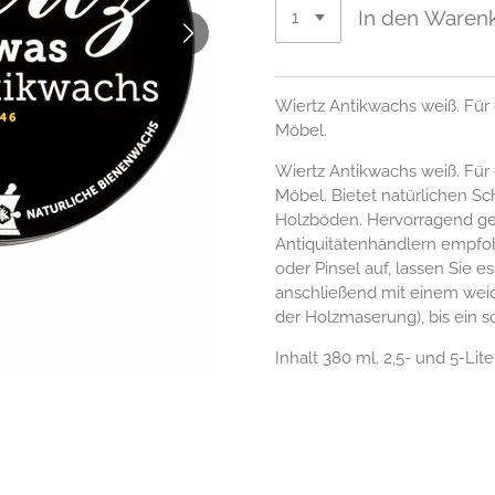
In den Waren
Wiertz Antikwachs weiß. Für 
Möbel.
Wiertz Antikwachs weiß. Für 
Möbel. Bietet natürlichen Sc
Holzböden. Hervorragend ge
Antiquitätenhändlern empfo
oder Pinsel auf, lassen Sie e
anschließend mit einem weich
der Holzmaserung), bis ein 
Inhalt 380 ml. 2,5- und 5-Lit